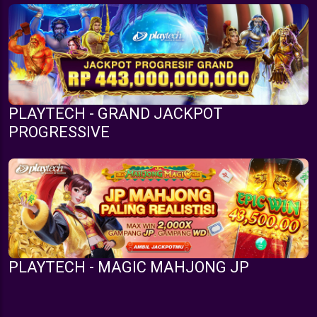
PLAYTECH - GRAND JACKPOT
PROGRESSIVE
PLAYTECH - MAGIC MAHJONG JP