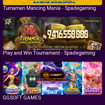
Turnamen Mancing Mania - Spadegaming
Play and Win Tournament - Spadegaming
GGSOFT GAMES