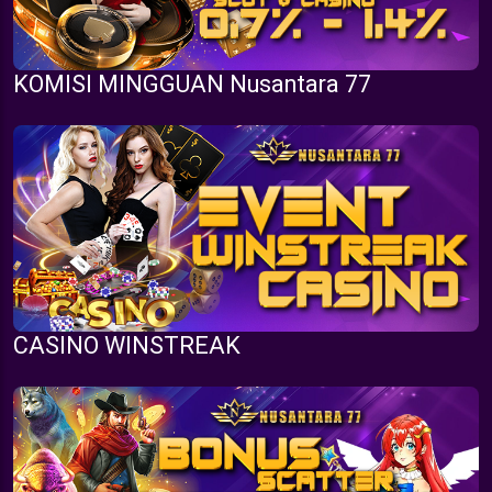
KOMISI MINGGUAN Nusantara 77
CASINO WINSTREAK