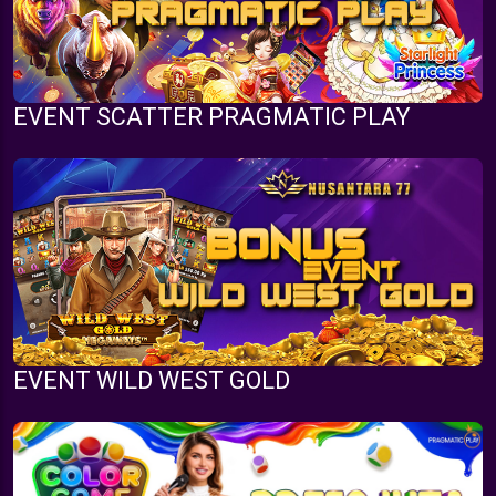
EVENT SCATTER PRAGMATIC PLAY
EVENT WILD WEST GOLD